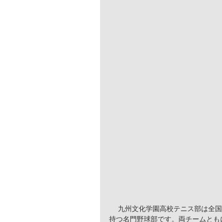
 　九州文化学園高校テニス部は全国大会出場常連の強豪校。桐蔭学園中学野球部も全国大会優勝経験を
持つ名門野球部です。両チームとも