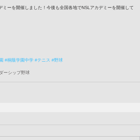
デミーを開催しました！今後も全国各地でNSLアカデミーを開催して
園
#桐蔭学園中学
#テニス
#野球
リーダーシップ
野球