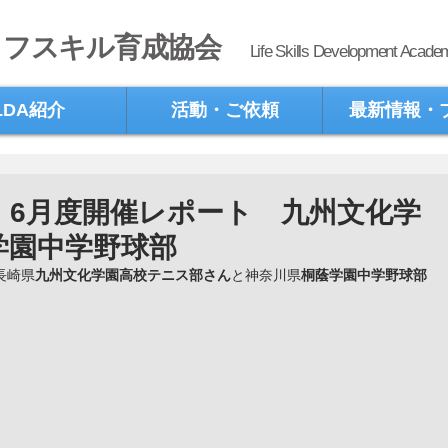
イフスキル育成協会
Life Skills Development Acade
LDA紹介
活動・ご依頼
最新情報・
》6月度開催レポート 九州文化学
学園中学野球部
長崎県
九州文化学園高校テニス部さん
と神奈川県
桐蔭学園中学野球部