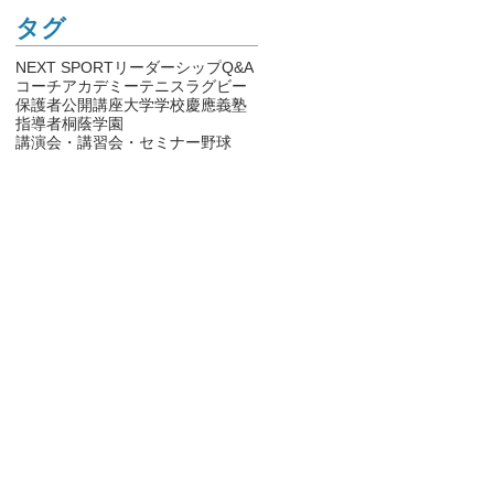
​タグ
NEXT SPORTリーダーシップ
Q&A
コーチアカデミー
テニス
ラグビー
保護者
公開講座
大学
学校
慶應義塾
指導者
桐蔭学園
講演会・講習会・セミナー
野球