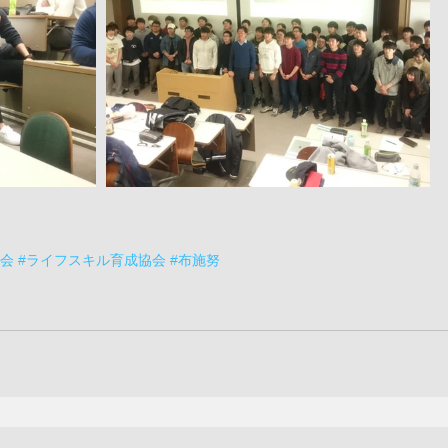
育会
#ライフスキル育成協会
#布施努