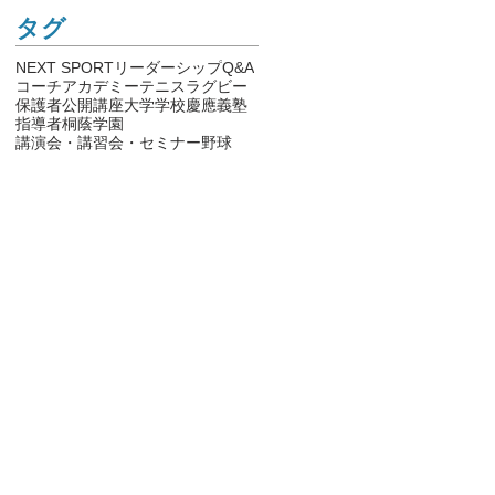
​タグ
NEXT SPORTリーダーシップ
Q&A
コーチアカデミー
テニス
ラグビー
保護者
公開講座
大学
学校
慶應義塾
指導者
桐蔭学園
講演会・講習会・セミナー
野球