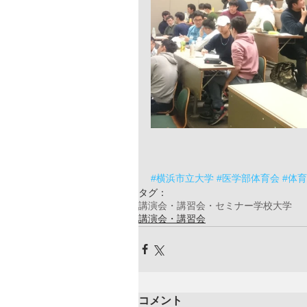
#横浜市立大学
#医学部体育会
#体
タグ：
講演会・講習会・セミナー
学校
大学
講演会・講習会
コメント